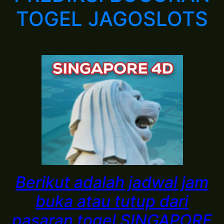
TOGEL JAGOSLOTS
Berikut adalah jadwal jam
buka atau tutup dari
pasaran togel SINGAPORE