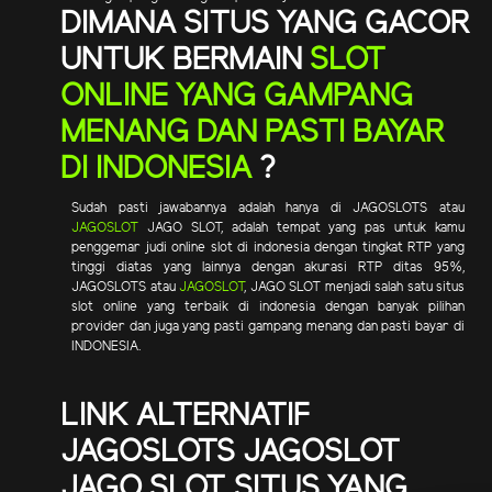
DIMANA SITUS YANG GACOR
UNTUK BERMAIN
SLOT
ONLINE YANG GAMPANG
MENANG DAN PASTI BAYAR
DI INDONESIA
?
Sudah pasti jawabannya adalah hanya di JAGOSLOTS atau
JAGOSLOT
JAGO SLOT, adalah tempat yang pas untuk kamu
penggemar judi online slot di indonesia dengan tingkat RTP yang
tinggi diatas yang lainnya dengan akurasi RTP ditas 95%,
JAGOSLOTS atau
JAGOSLOT
, JAGO SLOT menjadi salah satu situs
slot online yang terbaik di indonesia dengan banyak pilihan
provider dan juga yang pasti gampang menang dan pasti bayar di
INDONESIA.
LINK ALTERNATIF
JAGOSLOTS JAGOSLOT
JAGO SLOT, SITUS YANG