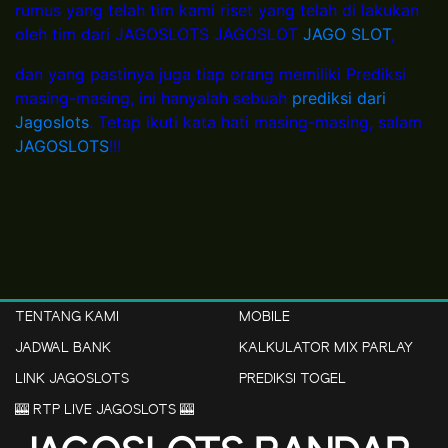
rumus yang telah tim kami riset yang telah di lakukan
oleh tim dari JAGOSLOTS JAGOSLOT
JAGO SLOT
,
dan yang pastinya juga tiap orang memiliki Prediksi
masing-masing, ini hanyalah sebuah
prediksi dari
Jagoslots
. Tetap ikuti kata hati masing-masing, salam
JAGOSLOTS
!!!
TENTANG KAMI
MOBILE
JADWAL BANK
KALKULATOR MIX PARLAY
LINK JAGOSLOTS
PREDIKSI TOGEL
🎰 RTP LIVE JAGOSLOTS 🎰