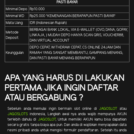
PASTI BAYAR
Minimal Depo
Rp10.000
Minimal WD
Rp25.000 *KEMENANGAN BERAPAPUN PASTI BAYAR*
Mata Uang
IDR (Indonesian Rupiah)
BERBAGAI BANK LOKAL, VIA E-WALLET (OVO, DANA, GOPAY,
Metode
LINKAJA, ) MUDAH DEPO HANYA SCAN QRIS, VOUCHER88,
Deposit
DAN VIRTUAL ACCOUNT
DEPO CEPAT, WITHDRAW CEPAT, CS ONLINE 24JAM DAN
Keunggulan
RAMAH YANG SANGAT MEMBANTU, GAMPANG MENANG,
DAN PASTI BAYAR MENANG BERAPAPUN
APA YANG HARUS DI LAKUKAN
PERTAMA JIKA INGIN DAFTAR
ATAU BERGABUNG ?
Sebelum anda memulai ingin bermain slot online di
JAGOSLOT
atau
JAGOSLOTS
indonesia, Langkah awal nya anda wajib mempunya AKUN
terlebih dahulu di
JAGOSLOT
, Untuk memiliki AKUN kamu bisa dapatkan
secara gratis tanpa biaya apa pun. Dan anda di wajibkan menyiapakan data
resmi pribadi anda untuk mengisi formulir pendaftaran. Setelah itu anda