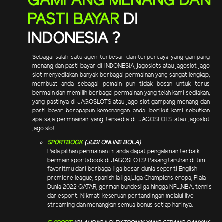
GAMPANG MENANG DAN
PASTI BAYAR
DI
INDONESIA ?
Sebagai salah satu agen terbesar dan terpercaya yang gampang
menang dan pasti bayar di INDONESIA, jagoslots atau jagoslot jago
slot menyediakan banyak berbagai permainan yang sangat lengkap,
membuat anda sebagai pemain pun tidak bosan untuk terus
bermain dan memilih berbagai permainan yang telah kami sediakan,
yang pastinya di JAGOSLOTS atau jago slot gampang menang dan
pasti bayar berapapun kemenangan anda. berikut kami sebutkan
apa saja permnainan yang tersedia di JAGOSLOTS atau jagoslot
jago slot :
SPORTBOOK
(JUDI ONLINE BOLA)
Pada pilihan permainan ini anda dapat pengalaman terbaik
bermain sportsbook di JAGOSLOTS! Pasang taruhan di tim
favoritmu dari berbagai liga besar dunia seperti English
premiere league, spanish la liga,Liga Champions eropa, Piala
Dunia 2022 QATAR, german bundesliga hingga NFL,NBA, tennis
dan esport. Nikmati keseruan pertandingan melalui live
streaming dan menangkan semua bonus setiap harinya.