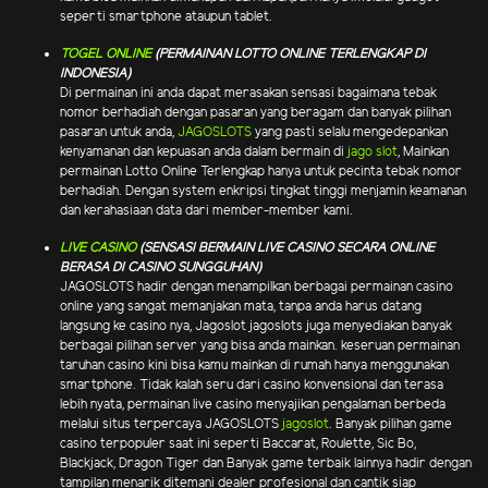
seperti smartphone ataupun tablet.
TOGEL ONLINE
(PERMAINAN LOTTO ONLINE TERLENGKAP DI
INDONESIA)
Di permainan ini anda dapat merasakan sensasi bagaimana tebak
nomor berhadiah dengan pasaran yang beragam dan banyak pilihan
pasaran untuk anda,
JAGOSLOTS
yang pasti selalu mengedepankan
kenyamanan dan kepuasan anda dalam bermain di
jago slot
, Mainkan
permainan Lotto Online Terlengkap hanya untuk pecinta tebak nomor
berhadiah. Dengan system enkripsi tingkat tinggi menjamin keamanan
dan kerahasiaan data dari member-member kami.
LIVE CASINO
(SENSASI BERMAIN LIVE CASINO SECARA ONLINE
BERASA DI CASINO SUNGGUHAN)
JAGOSLOTS hadir dengan menampilkan berbagai permainan casino
online yang sangat memanjakan mata, tanpa anda harus datang
langsung ke casino nya, Jagoslot jagoslots juga menyediakan banyak
berbagai pilihan server yang bisa anda mainkan. keseruan permainan
taruhan casino kini bisa kamu mainkan di rumah hanya menggunakan
smartphone. Tidak kalah seru dari casino konvensional dan terasa
lebih nyata, permainan live casino menyajikan pengalaman berbeda
melalui situs terpercaya JAGOSLOTS
jagoslot
. Banyak pilihan game
casino terpopuler saat ini seperti Baccarat, Roulette, Sic Bo,
Blackjack, Dragon Tiger dan Banyak game terbaik lainnya hadir dengan
tampilan menarik ditemani dealer profesional dan cantik siap