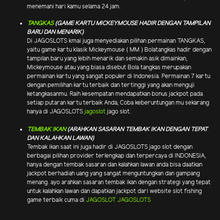
menemani hari kamu selama 24 jam.
TANGKAS
(GAME KARTU MICKEYMOUSE HADIR DENGAN TAMPILAN
BARU DAN MENARIK)
Di JAGOSLOTS kmai juga menyediakan pilihan permainan TANGKAS,
yaitu game kartu klasik Mickeymouse ( MM ) Bolatangkas hadir dengan
tampilan baru yang lebih menarik dan semakin asik dimainkan,
Mickeymouse atau yang biasa disebut Bola tangkas merupakan
permainan kartu yang sangat populer di Indonesia. Permainan 7 kartu
dengan pemilihan kartu terbaik dan tertinggi yang akan menguji
ketangkasanmu. Raih kesempatan mendapatkan bonus jackpot pada
setiap putaran kartu terbaik Anda, Coba keberuntungan mu sekarang
hanya di JAGOSLOTS
jagoslot
jago slot.
TEMBAK IKAN
(ARAHKAN SASARAN TEMBAK IKAN DENGAN TEPAT
DAN KALAHKAN LAWAN)
Tembak ikan saat ini juga hadir di JAGOSLOTS jago slot dengan
berbagai pilihan provider terlengkap dan terpercaya di INDONESIA,
hanya dengan tembak sasaran dan kalahkan lawan anda bisa daatkan
jackpot berhadiah uang yang sangat menguntungkan dan gampang
menang. ayo arahkan sasaran tembak ikan dengan strategi yang tepat
untuk kalahkan lawan dan dapatkan jackpot dari website slot fishing
game terbaik cuma di
JAGOSLOT
JAGOSLOTS