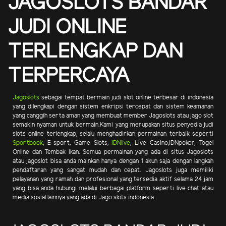
JAGOSLOTS BANDAR
JUDI ONLINE
TERLENGKAP DAN
TERPERCAYA
Jagoslots
sebagai tempat bermain judi slot online terbesar di indonesia
yang dilengkapi dengan sistem enkripsi tercepat dan sistem keamanan
yang canggih serta aman yang membuat member Jagoslots atau jago slot
semakin nyaman untuk bermain.Kami yang merupakan situs penyedia judi
slots online terlengkap, selalu menghadirkan permainan terbaik seperti
Sportbook
, E-sport, Game Slots,
IDNlive
, Live Casino,IDNpoker, Togel
Online dan Tembak Ikan. Semua permainan yang ada di situs Jagoslots
atau jagoslot bisa anda mainkan hanya dengan 1 akun saja dengan langkah
pendaftaran yang sangat mudah dan cepat. Jagoslots juga memiliki
pelayanan yang ramah dan profesional yang tersedia aktif selama 24 jam
yang bisa anda hubungi melalui berbagai platform seperti live chat atau
media sosial lainnya yang ada di Jago slots indonesia.