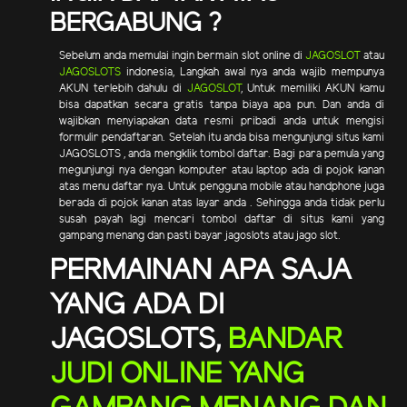
BERGABUNG ?
Sebelum anda memulai ingin bermain slot online di
JAGOSLOT
atau
JAGOSLOTS
indonesia, Langkah awal nya anda wajib mempunya
AKUN terlebih dahulu di
JAGOSLOT
, Untuk memiliki AKUN kamu
bisa dapatkan secara gratis tanpa biaya apa pun. Dan anda di
wajibkan menyiapakan data resmi pribadi anda untuk mengisi
formulir pendaftaran. Setelah itu anda bisa mengunjungi situs kami
JAGOSLOTS , anda mengklik tombol daftar. Bagi para pemula yang
megunjungi nya dengan komputer atau laptop ada di pojok kanan
atas menu daftar nya. Untuk pengguna mobile atau handphone juga
berada di pojok kanan atas layar anda . Sehingga anda tidak perlu
susah payah lagi mencari tombol daftar di situs kami yang
gampang menang dan pasti bayar jagoslots atau jago slot.
PERMAINAN APA SAJA
YANG ADA DI
JAGOSLOTS,
BANDAR
JUDI ONLINE YANG