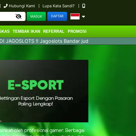
Hubungi Kami
Lupa Kata Sandi?
DAFTAR
GKAS
TEMBAK IKAN
REFERRAL
PROMOSI
e terlengkap, tergacor, pasti bayar dan terpercaya d
nkan oleh profesional gamer. Berbagai