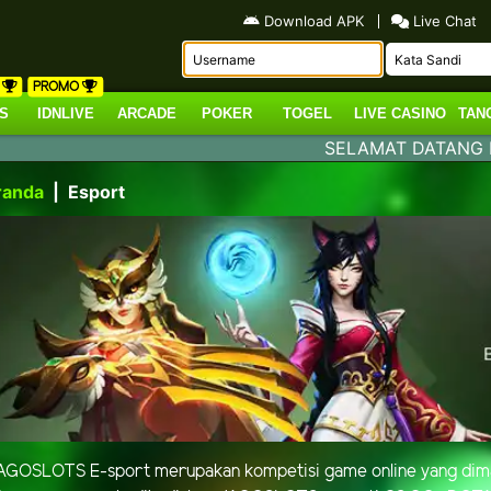
Download APK
Live Chat
O
PROMO
S
IDNLIVE
ARCADE
POKER
TOGEL
LIVE CASINO
TAN
T DATANG DI JAGOSLOTS !! Jagoslots Bandar judi onlin
randa
Esport
AGOSLOTS E-sport merupakan kompetisi game online yang dimai