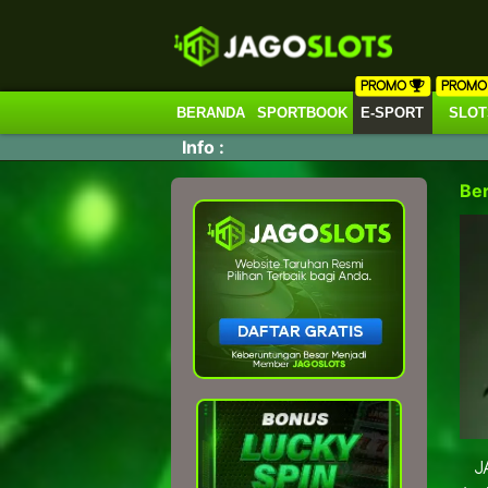
PROMO
PROM
BERANDA
SPORTBOOK
E-SPORT
SLOT
Info :
SELAMA
Be
J