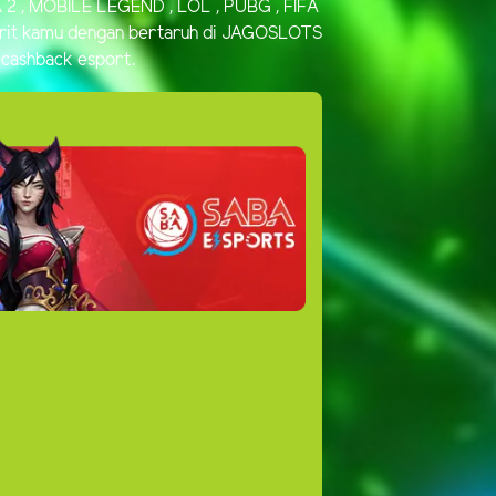
 2 , MOBILE LEGEND , LOL , PUBG , FIFA
vorit kamu dengan bertaruh di JAGOSLOTS
cashback esport.